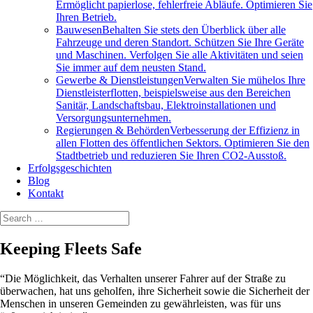
Ermöglicht papierlose, fehlerfreie Abläufe. Optimieren Sie
Ihren Betrieb.
Bauwesen
Behalten Sie stets den Überblick über alle
Fahrzeuge und deren Standort. Schützen Sie Ihre Geräte
und Maschinen. Verfolgen Sie alle Aktivitäten und seien
Sie immer auf dem neusten Stand.
Gewerbe & Dienstleistungen
Verwalten Sie mühelos Ihre
Dienstleisterflotten, beispielsweise aus den Bereichen
Sanitär, Landschaftsbau, Elektroinstallationen und
Versorgungsunternehmen.
Regierungen & Behörden
Verbesserung der Effizienz in
allen Flotten des öffentlichen Sektors. Optimieren Sie den
Stadtbetrieb und reduzieren Sie Ihren CO2-Ausstoß.
Erfolgsgeschichten
Blog
Kontakt
Keeping Fleets Safe
“Die Möglichkeit, das Verhalten unserer Fahrer auf der Straße zu
überwachen, hat uns geholfen, ihre Sicherheit sowie die Sicherheit der
Menschen in unseren Gemeinden zu gewährleisten, was für uns