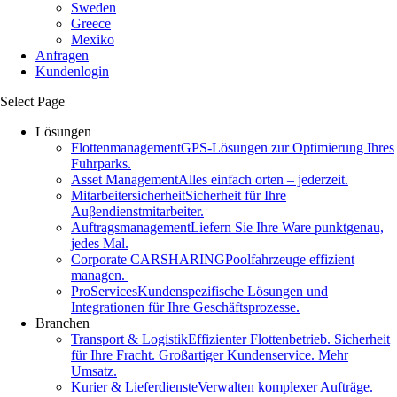
Sweden
Greece
Mexiko
Anfragen
Kundenlogin
Select Page
Lösungen
Flottenmanagement
GPS-Lösungen zur Optimierung Ihres
Fuhrparks.
Asset Management
Alles einfach orten – jederzeit.
Mitarbeitersicherheit
Sicherheit für Ihre
Auβendienstmitarbeiter.
Auftragsmanagement
Liefern Sie Ihre Ware punktgenau,
jedes Mal.
Corporate CARSHARING
Poolfahrzeuge effizient
managen.
ProServices
Kundenspezifische Lösungen und
Integrationen für Ihre Geschäftsprozesse.
Branchen
Transport & Logistik
Effizienter Flottenbetrieb. Sicherheit
für Ihre Fracht. Großartiger Kundenservice. Mehr
Umsatz.
Kurier & Lieferdienste
Verwalten komplexer Aufträge.