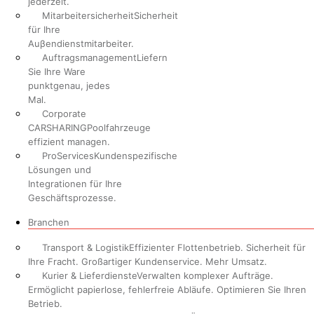
jederzeit.
Mitarbeitersicherheit
Sicherheit
für Ihre
Auβendienstmitarbeiter.
Auftragsmanagement
Liefern
Sie Ihre Ware
punktgenau, jedes
Mal.
Corporate
CARSHARING
Poolfahrzeuge
effizient managen.
ProServices
Kundenspezifische
Lösungen und
Integrationen für Ihre
Geschäftsprozesse.
Branchen
Transport & Logistik
Effizienter Flottenbetrieb. Sicherheit für
Ihre Fracht. Großartiger Kundenservice. Mehr Umsatz.
Kurier & Lieferdienste
Verwalten komplexer Aufträge.
Ermöglicht papierlose, fehlerfreie Abläufe. Optimieren Sie Ihren
Betrieb.