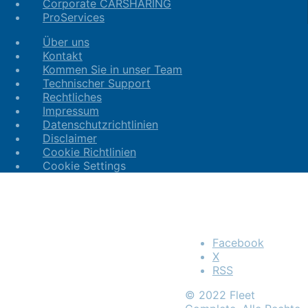
Corporate CARSHARING
ProServices
Über uns
Kontakt
Kommen Sie in unser Team
Technischer Support
Rechtliches
Impressum
Datenschutzrichtlinien
Disclaimer
Cookie Richtlinien
Cookie Settings
Facebook
X
RSS
© 2022 Fleet