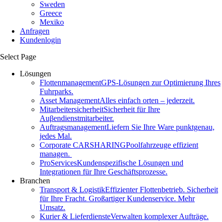
Sweden
Greece
Mexiko
Anfragen
Kundenlogin
Select Page
Lösungen
Flottenmanagement
GPS-Lösungen zur Optimierung Ihres
Fuhrparks.
Asset Management
Alles einfach orten – jederzeit.
Mitarbeitersicherheit
Sicherheit für Ihre
Auβendienstmitarbeiter.
Auftragsmanagement
Liefern Sie Ihre Ware punktgenau,
jedes Mal.
Corporate CARSHARING
Poolfahrzeuge effizient
managen.
ProServices
Kundenspezifische Lösungen und
Integrationen für Ihre Geschäftsprozesse.
Branchen
Transport & Logistik
Effizienter Flottenbetrieb. Sicherheit
für Ihre Fracht. Großartiger Kundenservice. Mehr
Umsatz.
Kurier & Lieferdienste
Verwalten komplexer Aufträge.