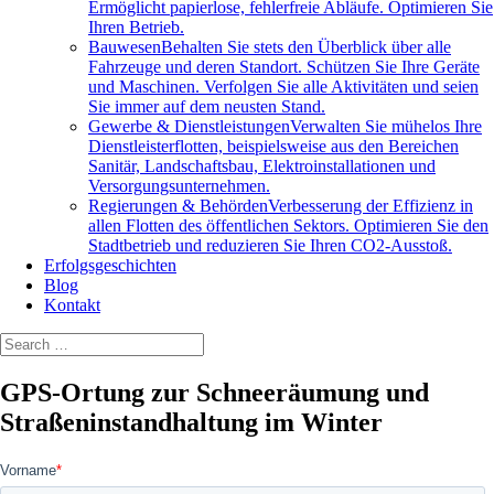
Ermöglicht papierlose, fehlerfreie Abläufe. Optimieren Sie
Ihren Betrieb.
Bauwesen
Behalten Sie stets den Überblick über alle
Fahrzeuge und deren Standort. Schützen Sie Ihre Geräte
und Maschinen. Verfolgen Sie alle Aktivitäten und seien
Sie immer auf dem neusten Stand.
Gewerbe & Dienstleistungen
Verwalten Sie mühelos Ihre
Dienstleisterflotten, beispielsweise aus den Bereichen
Sanitär, Landschaftsbau, Elektroinstallationen und
Versorgungsunternehmen.
Regierungen & Behörden
Verbesserung der Effizienz in
allen Flotten des öffentlichen Sektors. Optimieren Sie den
Stadtbetrieb und reduzieren Sie Ihren CO2-Ausstoß.
Erfolgsgeschichten
Blog
Kontakt
GPS-Ortung zur Schneeräumung und
Straßeninstandhaltung im Winter